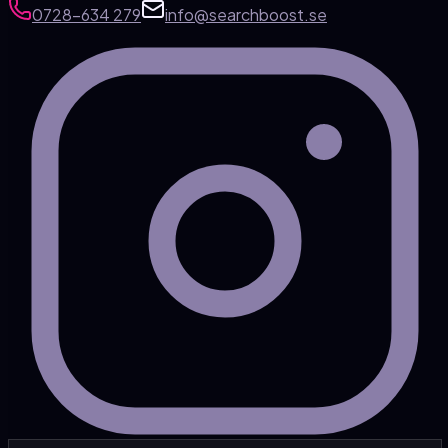
0728-634 279
info@searchboost.se