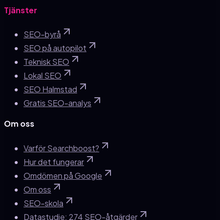
Tjänster
SEO-byrå
SEO på autopilot
Teknisk SEO
Lokal SEO
SEO Halmstad
Gratis SEO-analys
Om oss
Varför Searchboost?
Hur det fungerar
Omdömen på Google
Om oss
SEO-skola
Datastudie: 274 SEO-åtgärder