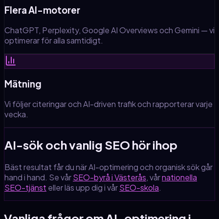
Flera AI-motorer
ChatGPT, Perplexity, Google AI Overviews och Gemini — vi
optimerar för alla samtidigt.
Mätning
Vi följer citeringar och AI-driven trafik och rapporterar varje
vecka.
AI-sök och vanlig SEO hör ihop
Bäst resultat får du när AI-optimering och organisk sök går
hand i hand. Se vår
SEO-byrå
i Västerås
, vår
nationella
SEO-tjänst
eller läs upp dig i vår
SEO-skola
.
Vanliga frågor om AI-optimering
i