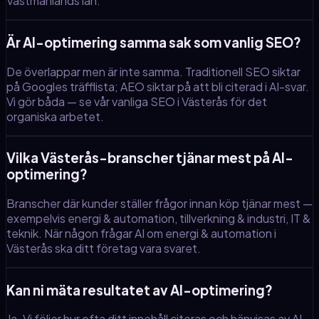
Västmanlands län.
Är AI-optimering samma sak som vanlig SEO?
De överlappar men är inte samma. Traditionell SEO siktar
på Googles träfflista; AEO siktar på att bli citerad i AI-svar.
Vi gör båda — se vår vanliga SEO i Västerås för det
organiska arbetet.
Vilka Västerås-branscher tjänar mest på AI-
optimering?
Branscher där kunder ställer frågor innan köp tjänar mest —
exempelvis energi & automation, tillverkning & industri, IT &
teknik. När någon frågar AI om energi & automation i
Västerås ska ditt företag vara svaret.
Kan ni mäta resultatet av AI-optimering?
Ja. Vi följer hur ofta ditt innehåll citeras och hänvisas av AI-