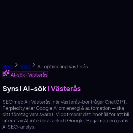
Tjänster
SEO-skola
Om oss
Kontakt
Gratis analys →
Hem
SEO
AI-optimering
Västerås
AI-sök ·
Västerås
Syns i AI-sök
i Västerås
SEO med AI
i Västerås
: när
Västerås
-bor frågar ChatGPT,
Perplexity eller Google AI om
energi & automation
— ska
ditt företag vara svaret. Vi optimerar ditt innehåll för att bli
citerat av AI, inte bara rankat i Google. Börja med en gratis
AI SEO-analys.