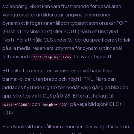
sidladdning, vilket kan vara frustrerande för besökaren.
Vanliga orsaker är bilder utan angivna dimensioner,
dynamiskt infogat innehåll och typsnitt som orsakar FOIT
(Flash of Invisible Text) eller FOUT (Flash of Unstyled
Text). För att hålla CLS under 0,1 bör du specificera storlek
på alla media, reservera utrymme för dynamiskt innehåll
och använda
för webbtypsnitt.
font-display: swap
Ett enkelt exempel: en svensk resebyrå hade flera
banner‑bilder utan bredd och höjd i HTML. När sidan
laddades flyttade sig texten nedåt varje gång en bild dök
upp, vilket gav ett CLS på 0,28. Efter att ha lagt till
och
på varje bild sjönk CLS till
width="1200"
height="400"
0,03.
För dynamiskt innehåll som annonser eller widgetar kan du