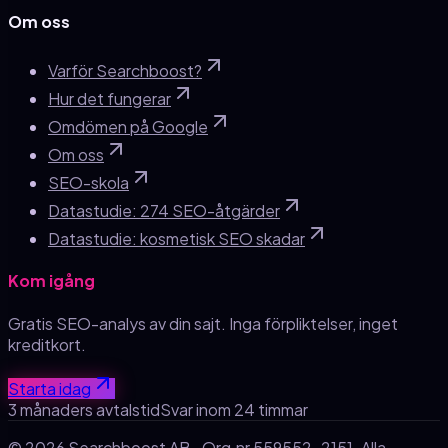
Om oss
Varför Searchboost?
Hur det fungerar
Omdömen på Google
Om oss
SEO-skola
Datastudie: 274 SEO-åtgärder
Datastudie: kosmetisk SEO skadar
Kom igång
Gratis SEO-analys av din sajt. Inga förpliktelser, inget
kreditkort.
Starta idag
3 månaders avtalstid
Svar inom 24 timmar
© 2026
Searchboost AB
· Org.nr
559552-2151
· Alla