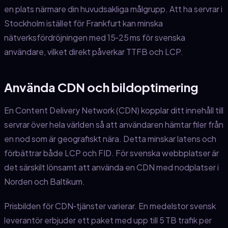
en plats närmare din huvudsakliga målgrupp. Att ha servrar i
Stockholm istället för Frankfurt kan minska
nätverksfördröjningen med 15‑25 ms för svenska
användare, vilket direkt påverkar TTFB och LCP.
Använda CDN och bildoptimering
En Content Delivery Network (CDN) kopplar ditt innehåll till
servrar över hela världen så att användaren hämtar filer från
en nod som är geografiskt nära. Detta minskar latens och
förbättrar både LCP och FID. För svenska webbplatser är
det särskilt lönsamt att använda en CDN med nodplatser i
Norden och Baltikum.
Prisbilden för CDN‑tjänster varierar. En medelstor svensk
leverantör erbjuder ett paket med upp till 5 TB trafik per