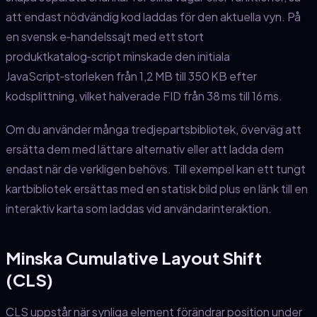
att endast nödvändig kod laddas för den aktuella vyn. På
en svensk e‑handelssajt med ett stort
produktkatalog‑script minskade den initiala
JavaScript‑storleken från 1,2 MB till 350 KB efter
kodsplittning, vilket halverade FID från 38 ms till 16 ms.
Om du använder många tredjepartsbibliotek, överväg att
ersätta dem med lättare alternativ eller att ladda dem
endast när de verkligen behövs. Till exempel kan ett tungt
kartbibliotek ersättas med en statisk bild plus en länk till en
interaktiv karta som laddas vid användarinteraktion.
Minska Cumulative Layout Shift
(CLS)
CLS uppstår när synliga element förändrar position under