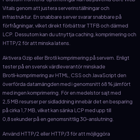
Vitals genom att justera serverinställningar och
infrastruktur. En snabbare server svarar snabbare på
förfrågningar, vilket direkt förbättrar TTFB och därmed
LCP. Dessutom kan du utnyttja caching, komprimering och
HTTP/2 för att minska latens.
Aktivera Gzip eller Brotli komprimering på servern. Enligt
tester på en svensk värdleverantör minskade
Brotli‑komprimering av HTML, CSS och JavaScript den
överförda datamängden med i genomsnitt 68 % jämfört
med ingen komprimering. För en medelstor sajt med
2,5 MB resurser per sidladdning innebär det en besparing
på cirka 1,7 MB, vilket kan sänka LCP med upp till
0,8 sekunder på en genomsnittlig 3G‑anslutning.
Använd HTTP/2 eller HTTP/3 för att möjliggöra