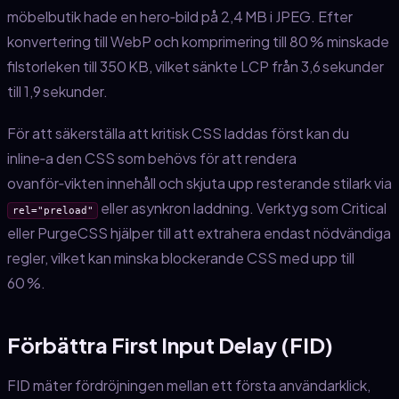
möbelbutik hade en hero‑bild på 2,4 MB i JPEG. Efter
konvertering till WebP och komprimering till 80 % minskade
filstorleken till 350 KB, vilket sänkte LCP från 3,6 sekunder
till 1,9 sekunder.
För att säkerställa att kritisk CSS laddas först kan du
inline‑a den CSS som behövs för att rendera
ovanför‑vikten innehåll och skjuta upp resterande stilark via
eller asynkron laddning. Verktyg som Critical
rel="preload"
eller PurgeCSS hjälper till att extrahera endast nödvändiga
regler, vilket kan minska blockerande CSS med upp till
60 %.
Förbättra First Input Delay (FID)
FID mäter fördröjningen mellan ett första användarklick,