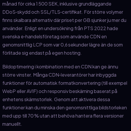
månad för cirka 1 500 SEK, inklusive grundläggande
DDoS‑skydd och SSL/TLS‑certifikat. För större volymer
finns skalbara alternativ där priset per GB sjunker ju mer du
använder. Enligt en undersökning från PTS 2022 hade
svenska e‑handelsföretag som använde CDN en
genomsnittlig LCP som var 0,6 sekunder lägre än de som
förlitade sig endast på egen hosting.
Bildoptimering i kombination med en CDN kan ge ännu
större vinster. Många CDN‑leverantörer har inbyggda
funktioner för automatisk formatkonvertering (till exempel
WebP eller AVIF) och responsiv beskärning baserat på
enhetens skärmstorlek. Genom att aktivera dessa
funktioner kan du minska den genomsnittliga bildstorleken
med upp till 70 % utan att behöva hantera flera versioner
manuellt.