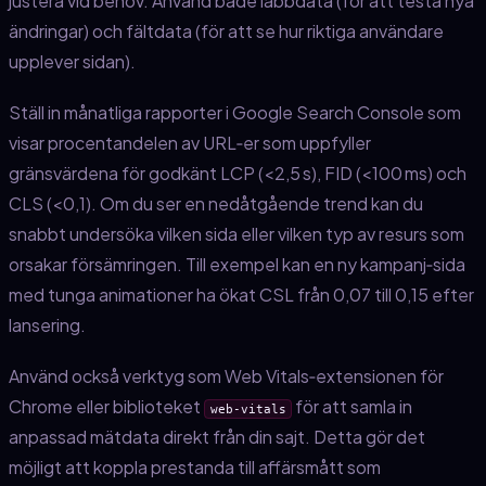
justera vid behov. Använd både labbdata (för att testa nya
ändringar) och fältdata (för att se hur riktiga användare
upplever sidan).
Ställ in månatliga rapporter i Google Search Console som
visar procentandelen av URL‑er som uppfyller
gränsvärdena för godkänt LCP (<2,5 s), FID (<100 ms) och
CLS (<0,1). Om du ser en nedåtgående trend kan du
snabbt undersöka vilken sida eller vilken typ av resurs som
orsakar försämringen. Till exempel kan en ny kampanj‑sida
med tunga animationer ha ökat CSL från 0,07 till 0,15 efter
lansering.
Använd också verktyg som Web Vitals‑extensionen för
Chrome eller biblioteket
för att samla in
web-vitals
anpassad mätdata direkt från din sajt. Detta gör det
möjligt att koppla prestanda till affärsmått som