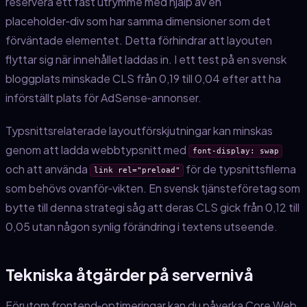
reservera ett fast utrymme med hjälp av en
placeholder‑div som har samma dimensioner som det
förväntade elementet. Detta förhindrar att layouten
flyttar sig när innehållet laddas in. I ett test på en svensk
bloggplats minskade CLS från 0,19 till 0,04 efter att ha
införställt plats för AdSense‑annonser.
Typsnittsrelaterade layoutförskjutningar kan minskas
genom att ladda webbtypsnitt med
font-display: swap
och att använda
för de typsnittsfilerna
link rel="preload"
som behövs ovanför‑vikten. En svensk tjänsteföretag som
bytte till denna strategi såg att deras CLS gick från 0,12 till
0,05 utan någon synlig förändring i textens utseende.
Tekniska åtgärder på servernivå
Förutom frontend‑optimeringar kan du påverka Core Web