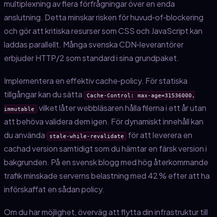
multiplexning av flera förfrågningar över en enda
anslutning. Detta minskar risken för huvud‑of‑blockering
och gör att kritiska resurser som CSS och JavaScript kan
laddas parallellt. Många svenska CDN‑leverantörer
erbjuder HTTP/2 som standard i sina grundpaket.
Implementera en effektiv cache‑policy. För statiska
tillgångar kan du sätta
Cache-Control: max-age=31536000,
vilket låter webbläsaren hålla filerna i ett år utan
immutable
att behöva validera dem igen. För dynamiskt innehåll kan
du använda
för att leverera en
stale‑while‑revalidate
cachad version samtidigt som du hämtar en färsk version i
bakgrunden. På en svensk blogg med hög återkommande
trafik minskade serverns belastning med 42 % efter att ha
införskaffat en sådan policy.
Om du har möjlighet, överväg att flytta din infrastruktur till