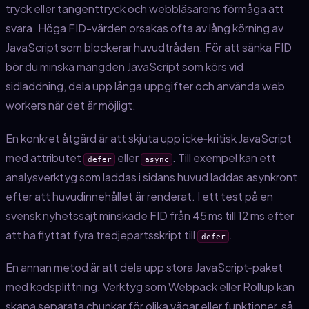
tryck eller tangenttryck och webbläsarens förmåga att
svara. Höga FID-värden orsakas ofta av lång körning av
JavaScript som blockerar huvudtråden. För att sänka FID
bör du minska mängden JavaScript som körs vid
sidladdning, dela upp långa uppgifter och använda web
workers när det är möjligt.
En konkret åtgärd är att skjuta upp icke‑kritisk JavaScript
med attributet
eller
. Till exempel kan ett
defer
async
analysverktyg som laddas i sidans huvud laddas asynkront
efter att huvudinnehållet är renderat. I ett test på en
svensk nyhetssajt minskade FID från 45 ms till 12 ms efter
att ha flyttat fyra tredjepartsskript till
.
defer
En annan metod är att dela upp stora JavaScript‑paket
med kodsplittning. Verktyg som Webpack eller Rollup kan
skapa separata chunkar för olika vägar eller funktioner, så