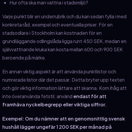
Hur ofta ska man vattna i stadsmiljö?
Varje punkt blir en underrubrik och du kan sedan fylla i med
konkreta råd, exempel och eventuella priser. För en
stadsodlare i Stockholm kan kostnaden för en
grundläggande odlingslåda ligga runt 450 SEK, medan en
självvattnande kruka kan kosta mellan 600 och 900 SEK
beroende på märke.
En annan viktig aspekt är att använda punktlistor och
numrerade listor där det passar. Detta bryter upp texten
och gör viktig information lättare att skanna. Kom ihåg att
inte överanvända fetstil; använd
endast för att
framhäva nyckelbegrepp eller viktiga siffror.
Exempel: Om du nämner att en genomsnittlig svensk
hushåll lägger ungefär 1 200 SEK per månad på