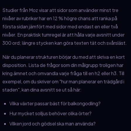
Studier från Moz visar att sidor som använder minst tre
nivåer av rubriker har en 12 % högre chans att ranka på
första sidan jämfört med sidor med endast en eller två
nivåer. En praktisk tumregel är att hålla varje avsnitt under
300 ord; längre stycken kan göra texten tät och svårsläst.
När du planerar strukturen börjar du med att skriva en kort
disposition. Lista de frågor som din målgrupp troligen har
kring ämnet och omvandla varje fråga till en h2 eller h3. Till
exempel, om du skriver om "hur man planerar en trädgård i
staden", kan dina avsnitt se ut så här:
Vilka växter passar bäst för balkongodling?
Hur mycket solljus behöver olika örter?
Vilken jord och gödsel ska man använda?