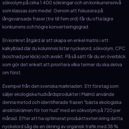
sökvolym på cirka 1 400 sökningar och en konkurrensnivå
som klassas som medel. Genom att fokusera på
långsvansade fraser (tre till fem ord) får du ofta lägre
konkurrens och högre konverteringsgrad.
En konkret åtgärd är att skapa en enkel matris i ett
kalkylblad där du kolumnvis listar nyckelord, sökvolym, CPC
(kostnad per klick) och avsikt. På så sätt får du en överblick
som gör det enkelt att prioritera vilka termer du ska skriva
om först.
Exempel från den svenska marknaden: Ett företag som
säljer ekologiska hudvårdsprodukter i Malmö använde
denna metod och identifierade frasen "bästa ekologiska
ansiktskrämen för torr hud" med en sökvolym på 720 per
månad. Efter att ha optimerat produkttexten kring detta
nyckelord såg de en ökning av organisk trafik med 38 %