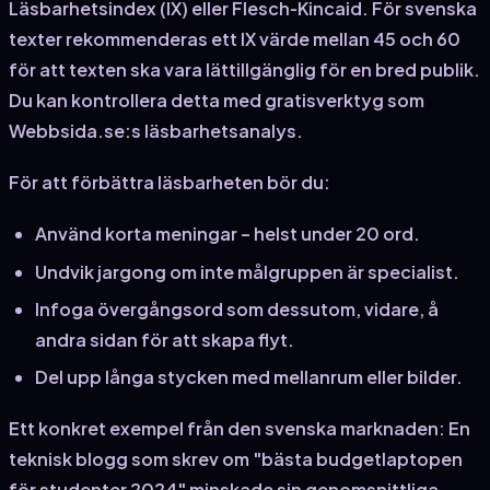
Läsbarhetsindex (IX) eller Flesch‑Kincaid. För svenska
texter rekommenderas ett IX värde mellan 45 och 60
för att texten ska vara lättillgänglig för en bred publik.
Du kan kontrollera detta med gratisverktyg som
Webbsida.se:s läsbarhetsanalys.
För att förbättra läsbarheten bör du:
Använd korta meningar – helst under 20 ord.
Undvik jargong om inte målgruppen är specialist.
Infoga övergångsord som dessutom, vidare, å
andra sidan för att skapa flyt.
Del upp långa stycken med mellanrum eller bilder.
Ett konkret exempel från den svenska marknaden: En
teknisk blogg som skrev om "bästa budgetlaptopen
för studenter 2024" minskade sin genomsnittliga