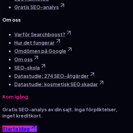
Gratis SEO-analys
Om oss
Varför Searchboost?
Hur det fungerar
Omdömen på Google
Om oss
SEO-skola
Datastudie: 274 SEO-åtgärder
Datastudie: kosmetisk SEO skadar
Kom igång
Gratis SEO-analys av din sajt. Inga förpliktelser,
inget kreditkort.
Starta idag