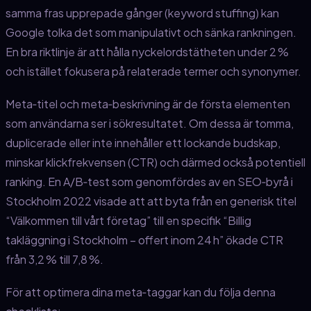
samma fras upprepade gånger (keyword stuffing) kan
Google tolka det som manipulativt och sänka rankningen.
En bra riktlinje är att hålla nyckelordstätheten under 2 %
och istället fokusera på relaterade termer och synonymer.
Meta‑titel och meta‑beskrivning är de första elementen
som användarna ser i sökresultatet. Om dessa är tomma,
duplicerade eller inte innehåller ett lockande budskap,
minskar klickfrekvensen (CTR) och därmed också potentiell
ranking. En A/B‑test som genomfördes av en SEO‑byrå i
Stockholm 2022 visade att att byta från en generisk titel
“Välkommen till vårt företag” till en specifik “Billig
takläggning i Stockholm – offert inom 24 h” ökade CTR
från 3,2 % till 7,8 %.
För att optimera dina meta‑taggar kan du följa denna