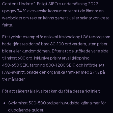
Content Update”. Enligt SIFO:s undersökning 2022
uppgav 34 % av svenska konsumenter att de lämnar en
webbplats om texten känns generisk eller saknar konkreta
fakta.
Ett typiskt exempel är en lokal frisörsalong i Göteborg som
hade tjänstesidor på bara 80‑100 ord vardera, utan priser,
bilder eller kundomdömen. Efter att de utökade varje sida
till minst 600 ord, inklusive prisintervall (klippning
450‑650 SEK, färgning 800‑1 200 SEK) och införde ett
FAQ‑avsnitt, ökade den organiska trafiken med 27 % på
tre månader.
För att säkerställa kvalitet kan du följa dessa riktlinjer:
Skriv minst 300‑500 ord per huvudsida, gärna mer för
djupgående guider.