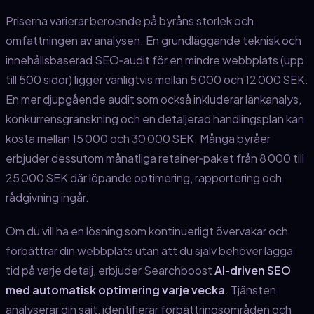
Priserna varierar beroende på byråns storlek och
omfattningen av analysen. En grundläggande teknisk och
innehållsbaserad SEO‑audit för en mindre webbplats (upp
till 500 sidor) ligger vanligtvis mellan 5 000 och 12 000 SEK.
En mer djupgående audit som också inkluderar länkanalys,
konkurrensgranskning och en detaljerad handlingsplan kan
kosta mellan 15 000 och 30 000 SEK. Många byråer
erbjuder dessutom månatliga retainer‑paket från 8 000 till
25 000 SEK där löpande optimering, rapportering och
rådgivning ingår.
Om du vill ha en lösning som kontinuerligt övervakar och
förbättrar din webbplats utan att du själv behöver lägga
tid på varje detalj, erbjuder Searchboost
AI‑driven SEO
med automatisk optimering varje vecka
. Tjänsten
analyserar din sajt, identifierar förbättringsområden och