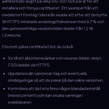
administrativ avgift på cirka 150‑300 SEK per år för att
installera och förnya certifikatet. Ett exempel från ett
medelstort företag i Västerås visade att efter att de bytte
till HTTPS minskade avvisningsfrekvensen med 4,7 % och
den genomsnittliga sessionstiden ökade från 1,2 till
1,5 minuter.
Förutom själva certifikatet bör du också:
Se till att alla interna länkar och resurser (bilder, skript,
CSS) laddas via HTTPS.
Uppdatera din canonical-tag och eventuella
omdirigeringar så att de pekar på den säkra versionen.
Kontrollera att det inte finns någon blandad innehåll
(mixed content) som kan orsaka varningar i
webbläsaren.