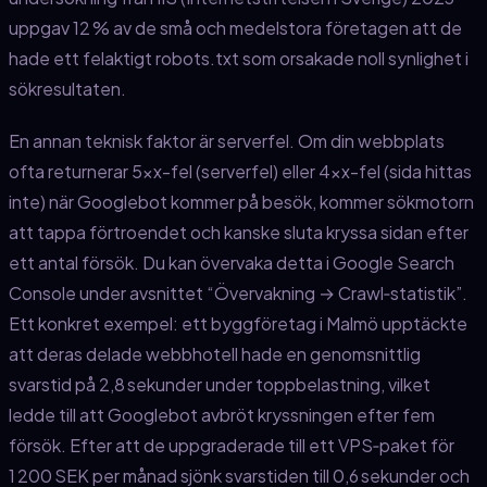
uppgav 12 % av de små och medelstora företagen att de
hade ett felaktigt robots.txt som orsakade noll synlighet i
sökresultaten.
En annan teknisk faktor är serverfel. Om din webbplats
ofta returnerar 5xx-fel (serverfel) eller 4xx-fel (sida hittas
inte) när Googlebot kommer på besök, kommer sökmotorn
att tappa förtroendet och kanske sluta kryssa sidan efter
ett antal försök. Du kan övervaka detta i Google Search
Console under avsnittet “Övervakning → Crawl‑statistik”.
Ett konkret exempel: ett byggföretag i Malmö upptäckte
att deras delade webbhotell hade en genomsnittlig
svarstid på 2,8 sekunder under toppbelastning, vilket
ledde till att Googlebot avbröt kryssningen efter fem
försök. Efter att de uppgraderade till ett VPS‑paket för
1 200 SEK per månad sjönk svarstiden till 0,6 sekunder och