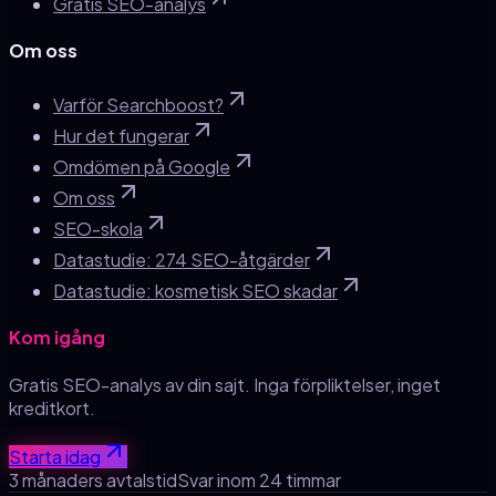
Gratis SEO-analys
Om oss
Varför Searchboost?
Hur det fungerar
Omdömen på Google
Om oss
SEO-skola
Datastudie: 274 SEO-åtgärder
Datastudie: kosmetisk SEO skadar
Kom igång
Gratis SEO-analys av din sajt. Inga förpliktelser, inget
kreditkort.
Starta idag
3 månaders avtalstid
Svar inom 24 timmar