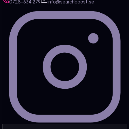
0728-634 279
info@searchboost.se