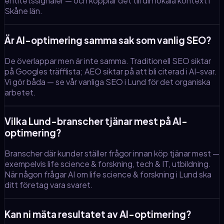
entitetssignaler — och kopplar det till din lokala kontext i
Skåne län.
Är AI-optimering samma sak som vanlig SEO?
De överlappar men är inte samma. Traditionell SEO siktar
på Googles träfflista; AEO siktar på att bli citerad i AI-svar.
Vi gör båda — se vår vanliga SEO i Lund för det organiska
arbetet.
Vilka Lund-branscher tjänar mest på AI-
optimering?
Branscher där kunder ställer frågor innan köp tjänar mest —
exempelvis life science & forskning, tech & IT, utbildning.
När någon frågar AI om life science & forskning i Lund ska
ditt företag vara svaret.
Kan ni mäta resultatet av AI-optimering?