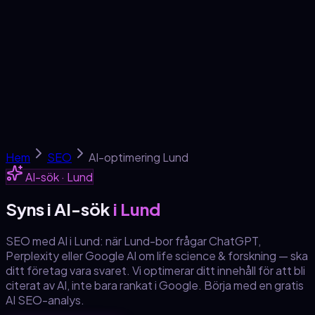
Tjänster
SEO-skola
Om oss
Kontakt
Gratis analys →
Hem
SEO
AI-optimering
Lund
AI-sök ·
Lund
Syns i AI-sök
i Lund
SEO med AI
i Lund
: när
Lund
-bor frågar ChatGPT,
Perplexity eller Google AI om
life science & forskning
— ska
ditt företag vara svaret. Vi optimerar ditt innehåll för att bli
citerat av AI, inte bara rankat i Google. Börja med en gratis
AI SEO-analys.