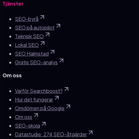
Tjänster
SEO-byrå
SEO på autopilot
Teknisk SEO
Lokal SEO
SEO Halmstad
Gratis SEO-analys
Om oss
Varför Searchboost?
Hur det fungerar
Omdömen på Google
Om oss
SEO-skola
Datastudie: 274 SEO-åtgärder