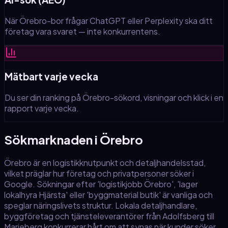
När Örebro-bor frågar ChatGPT eller Perplexity ska ditt
företag vara svaret — inte konkurrentens.
Mätbart varje vecka
Du ser din ranking på Örebro-sökord, visningar och klick i en
rapport varje vecka.
Sökmarknaden
i Örebro
Örebro är en logistikknutpunkt och detaljhandelsstad,
vilket präglar hur företag och privatpersoner söker i
Google. Sökningar efter 'logistikjobb Örebro', 'lager
lokalhyra Hjärsta' eller 'byggmaterial butik' är vanliga och
speglar näringslivets struktur. Lokala detaljhandlare,
byggföretag och tjänsteleverantörer från Adolfsberg till
Marieberg konkurrerar hårt om att synas när kunder söker