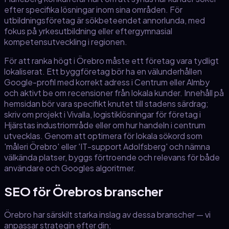
efter specifika lösningar inom sina områden. För
utbildningsföretag är sökbeteendet annorlunda, med
fokus på yrkesutbildning eller eftergymnasial
kompetensutveckling i regionen.
För att ranka högt i Örebro måste ett företag vara tydligt
lokaliserat. Ett byggföretag bör ha en välunderhållen
Google-profil med korrekt adress i Centrum eller Almby
och aktivt be om recensioner från lokala kunder. Innehåll på
hemsidan bör vara specifikt knutet till stadens särdrag;
skriv om projekt i Vivalla, logistiklösningar för företag i
Hjärstas industriområde eller om hur handeln i centrum
utvecklas. Genom att optimera för lokala sökord som
'måleri Örebro' eller 'IT-support Adolfsberg' och nämna
välkända platser, byggs förtroende och relevans för både
användare och Googles algoritmer.
SEO för
Örebro
s branscher
Örebro
har särskilt starka inslag av dessa branscher — vi
anpassar strategin efter din: