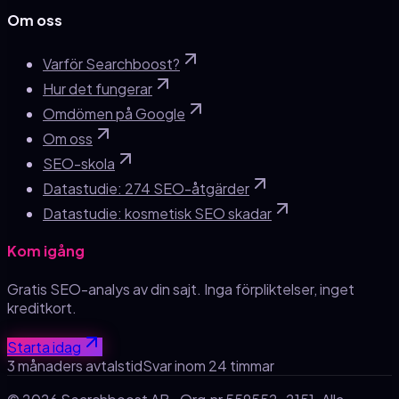
Om oss
Varför Searchboost?
Hur det fungerar
Omdömen på Google
Om oss
SEO-skola
Datastudie: 274 SEO-åtgärder
Datastudie: kosmetisk SEO skadar
Kom igång
Gratis SEO-analys av din sajt. Inga förpliktelser, inget
kreditkort.
Starta idag
3 månaders avtalstid
Svar inom 24 timmar