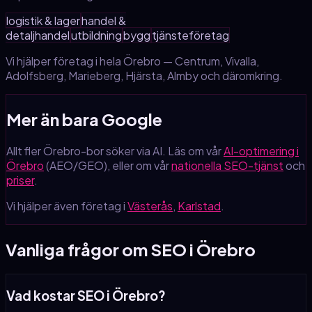
logistik & lager
handel &
detaljhandel
utbildning
bygg
tjänsteföretag
Vi hjälper företag i hela
Örebro
—
Centrum, Vivalla,
Adolfsberg, Marieberg, Hjärsta, Almby
och däromkring.
Mer än bara Google
Allt fler
Örebro
-bor söker via AI. Läs om vår
AI-optimering
i
Örebro
(AEO/GEO), eller om vår
nationella SEO-tjänst
och
priser
.
Vi hjälper även företag i
Västerås
,
Karlstad
.
Vanliga frågor om SEO
i Örebro
Vad kostar SEO i Örebro?