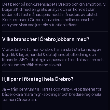
Det beror på konkurrensläget i Örebro och din ambition. Vi
börjar alltid med en gratis analys och en konkret plan,
sedan ett fast månadspris med 3 månaders avtalstid.
Konkurrensen i Örebro län varierar mellan branscher —
analysen visar vad just din situation kräver.
Vilka branscher i Örebro jobbar ni med?
Vi arbetar brett, men Örebro har särskilt starka inslag av
logistik & lager, handel & detaljhandel, utbildning och
liknande. SEO-strategin anpassas efter din bransch och
dina kunders sökbeteende lokalt.
Hjälper ni företag i hela Örebro?
Ja — från centrum till Hjärsta och Almby. Vi optimerar för
både lokala "nära mig"-sökningar och bredare regionala
termer i Örebro län.