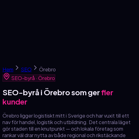
Tjänster
SEO-skola
Om oss
Kontakt
Gratis analys →
Hem
SEO
Örebro
SEO-byrå ·
Örebro
SEO-byrå
i Örebro
som ger
fler
kunder
Örebro ligger logistiskt mitt i Sverige och har vuxit till ett
nav för handel, logistik och utbildning. Det centrala läget
gör staden till en knutpunkt — och lokala företag som
rankar väl drar nytta av både regional och rikstäckande