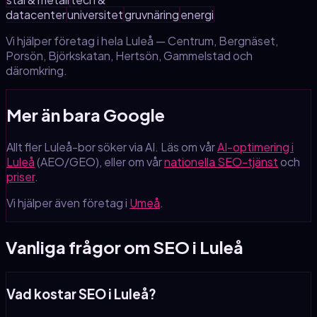
datacenter
universitet
gruvnäring
energi
Vi hjälper företag i hela
Luleå
—
Centrum, Bergnäset,
Porsön, Björkskatan, Hertsön, Gammelstad
och
däromkring.
Mer än bara Google
Allt fler
Luleå
-bor söker via AI. Läs om vår
AI-optimering
i
Luleå
(AEO/GEO), eller om vår
nationella SEO-tjänst
och
priser
.
Vi hjälper även företag i
Umeå
.
Vanliga frågor om SEO
i Luleå
Vad kostar SEO i Luleå?