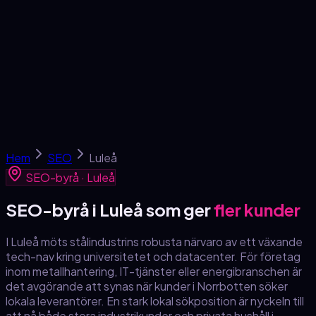
Tjänster
SEO-skola
Om oss
Kontakt
Gratis analys →
Hem
SEO
Luleå
SEO-byrå ·
Luleå
SEO-byrå
i Luleå
som ger
fler kunder
I Luleå möts stålindustrins robusta närvaro av ett växande
tech-nav kring universitetet och datacenter. För företag
inom metallhantering, IT-tjänster eller energibranschen är
det avgörande att synas när kunder i Norrbotten söker
lokala leverantörer. En stark lokal sökposition är nyckeln till
att nå både stora industrikunder och privata hushåll i