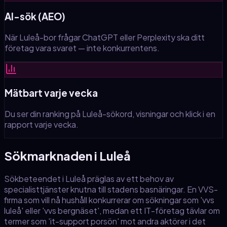
AI-sök (AEO)
När Luleå-bor frågar ChatGPT eller Perplexity ska ditt
företag vara svaret — inte konkurrentens.
Mätbart varje vecka
Du ser din ranking på Luleå-sökord, visningar och klick i en
rapport varje vecka.
Sökmarknaden
i Luleå
Sökbeteendet i Luleå präglas av ett behov av
specialisttjänster knutna till stadens basnäringar. En VVS-
firma som vill nå hushåll konkurrerar om sökningar som 'vvs
luleå' eller 'vvs bergnäset', medan ett IT-företag tävlar om
termer som 'it-support porsön' mot andra aktörer i det