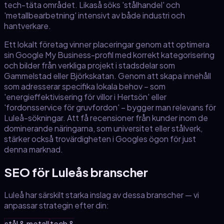
tech-täta området. Likaså söks 'stålhandel' och
'metallbearbetning' intensivt av både industri och
hantverkare.
Ett lokalt företag vinner placeringar genom att optimera
sin Google My Business-profil med korrekt kategorisering
och bilder från verkliga projekt i stadsdelar som
Gammelstad eller Björkskatan. Genom att skapa innehåll
som adresserar specifika lokala behov – som
'energieffektivisering för villor i Hertsön' eller
'fordonsservice för gruvfordon' – bygger man relevans för
Luleå-sökningar. Att få recensioner från kunder inom de
dominerande näringarna, som universitet eller stålverk,
stärker också trovärdigheten i Googles ögon för just
denna marknad.
SEO för
Luleå
s branscher
Luleå
har särskilt starka inslag av dessa branscher — vi
anpassar strategin efter din:
stål & metall
tech &