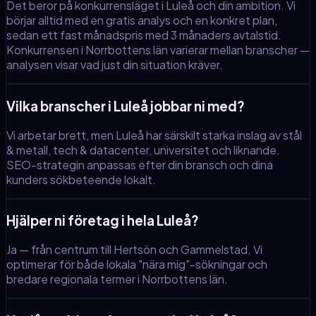
Det beror på konkurrensläget i Luleå och din ambition. Vi
börjar alltid med en gratis analys och en konkret plan,
sedan ett fast månadspris med 3 månaders avtalstid.
Konkurrensen i Norrbottens län varierar mellan branscher —
analysen visar vad just din situation kräver.
Vilka branscher i Luleå jobbar ni med?
Vi arbetar brett, men Luleå har särskilt starka inslag av stål
& metall, tech & datacenter, universitet och liknande.
SEO-strategin anpassas efter din bransch och dina
kunders sökbeteende lokalt.
Hjälper ni företag i hela Luleå?
Ja — från centrum till Hertsön och Gammelstad. Vi
optimerar för både lokala "nära mig"-sökningar och
bredare regionala termer i Norrbottens län.