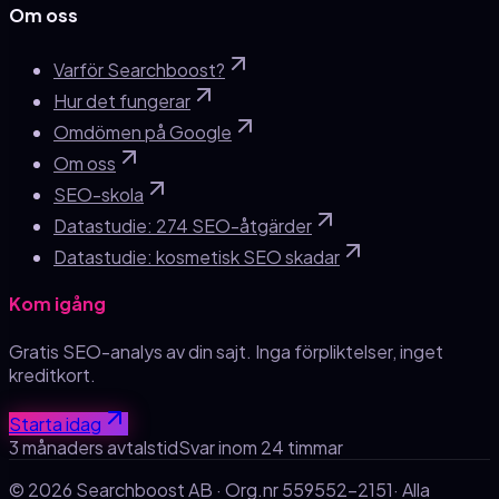
Om oss
Varför Searchboost?
Hur det fungerar
Omdömen på Google
Om oss
SEO-skola
Datastudie: 274 SEO-åtgärder
Datastudie: kosmetisk SEO skadar
Kom igång
Gratis SEO-analys av din sajt. Inga förpliktelser, inget
kreditkort.
Starta idag
3 månaders avtalstid
Svar inom 24 timmar
© 2026
Searchboost AB
· Org.nr
559552-2151
· Alla