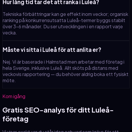
Hur lång tid tar det att ranka i Luleå?
Tekniska förbättringar kan ge effekt inom veckor; organisk
ranking på konkurrensutsatta Luleå-termer byggs stabilt
över 3–6 månader. Du ser utvecklingen i en rapport varje
vecka.
Måste vi sitta i Luleå för att anlita er?
Nej. Vi är baserade i Halmstad men arbetar med företag i
hela Sverige, inklusive Luleå. Allt sköts på distans med
veckovis rapportering — du behöver aldrig boka ett fysiskt
möte.
Kom igång
Gratis SEO-analys för ditt
Luleå
-
företag
Vi visar exakt var du står idag och vad som krävs för att